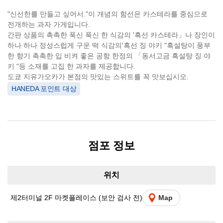
"신선한를 만들고 싶어서."이 개념의 함선은 카스테라를 중심으로
전개하는 과자 가게입니다.
간판 상품의 촉촉한 푹신 푹신 한 식감의 '흑선 카스테라」나 장인이
하나 하나 정성스럽게 구운 떡 식감의'흑선 징 야키 "흑설탕이 풍부
한 향기 촉촉한 입 비켜 좋은 공항 한정의 「동서고금 흑설탕 징 야
키 "등 소재를 고집 한 과자를 제공합니다.
도쿄 지유가오카가 본점의 맛있는 스위트를 꼭 맛보십시오.
HANEDA 포인트 대상
점포 정보
위치
제2터미널 2F 마켓플레이스 (보안 검사 전)
Map