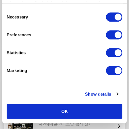
관련 다른 매장
information collected through these cookies, other
information provided to each partner by Customers, as
Consent
well as other information collected by our partners when
Necessary
Selection
Tokyo Food Products Clock Tower 3 Store
Customers use the partners’ other services.
Please see
제2터미널/2F
(보안 검사 전)
our "Cookie Policy" here.
Preferences
HANEDA 포인트 대상
SMILE TOKYO
Statistics
제2터미널/2F
(보안 검사 전)
Marketing
HANEDA 포인트 대상
Tokyo Food Products Clock Tower 1 Store
제2터미널/2F
(보안 검사 전)
Show details
HANEDA 포인트 대상
OK
Toraya
제2터미널/2F
(보안 검사 전)