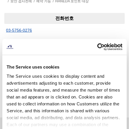
보안 검사전에
예약 가능
HANEDA 포인트 대상
전화번호
03-5756-0276
웹 사이트
함선 QUOLOFUNE
The Service uses cookies
The Service uses cookies to display content and
advertisements adjusting to each customer, provide
social media features, and measure the number of times
다른 가게 찾기
that an ad appears or is clicked on. Cookies are also
used to collect information on how Customers utilize the
Service, and this information is shared with various
social media, ad distributing, and data analysis partners.
Each of our partners may use a combination of the