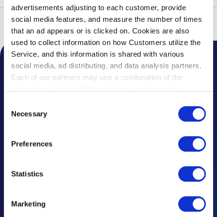
advertisements adjusting to each customer, provide
social media features, and measure the number of times
톱
오시는 길
택시
that an ad appears or is clicked on. Cookies are also
used to collect information on how Customers utilize the
Service, and this information is shared with various
social media, ad distributing, and data analysis partners.
공항 공지사항
Each of our partners may use a combination of the
주요 소식
information collected through these cookies, other
information provided to each partner by Customers, as
Consent
자주 묻는 질문
well as other information collected by our partners when
Necessary
Selection
Customers use the partners’ other services.
Please see
유실물 안내
our "Cookie Policy" here.
Preferences
문의 및 의견
광고 문의
Statistics
주요 공지와 규정
Marketing
재해시 대응