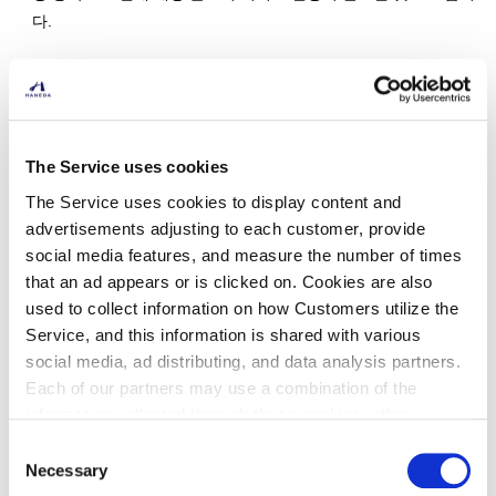
다.
(돌보미 서비스 이용자에 대한 필요한 서류의 제시 요구)
제13조 관리자는 돌보미 서비스 이용자에게 돌보미 서비스의 제
공 개시에 있어 본인 확인 등을 목적으로, 돌보미 서비스 이용자에
대해서 신분 증명서, 장애인 수첩, 항공권 그 외 본인을 확인할 수
The Service uses cookies
있는 자료 등의 제시를 요청할 수 있는 것으로 하며 돌보미 서비스
The Service uses cookies to display content and
이용자는 이 요청에 응하는 것에 대해 사전에 승낙합니다. 돌보미
advertisements adjusting to each customer, provide
서비스 이용자가 해당 요청에 응하지 않을 경우 관리자는 돌보미
social media features, and measure the number of times
서비스의 제공을 거절할 수 있습니다.
that an ad appears or is clicked on. Cookies are also
used to collect information on how Customers utilize the
Service, and this information is shared with various
제5장 이용 정지 및 제공 정지
social media, ad distributing, and data analysis partners.
Each of our partners may use a combination of the
(돌보미 서비스 이용 신청의 거절 등)
information collected through these cookies, other
제14조 관리자는 돌보미 서비스 예약 등을 실시한 자 및 돌보미
information provided to each partner by Customers, as
Consent
서비스 이용자(이하 “돌보미 서비스 이용자 등”이라 총칭한다.)에
well as other information collected by our partners when
Necessary
Selection
대해 다음의 제시 사항 중에 사유가 있다고 판단했을 경우 돌보미
Customers use the partners’ other services.
Please see