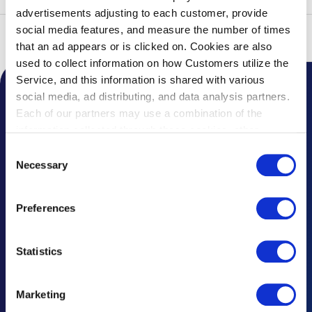
advertisements adjusting to each customer, provide
social media features, and measure the number of times
톱
공항 공지사항
2026년
전동 가방의 이용에 대해서
that an ad appears or is clicked on. Cookies are also
used to collect information on how Customers utilize the
Service, and this information is shared with various
social media, ad distributing, and data analysis partners.
공항 공지사항
Each of our partners may use a combination of the
information collected through these cookies, other
주요 소식
information provided to each partner by Customers, as
Consent
자주 묻는 질문
well as other information collected by our partners when
Necessary
Selection
Customers use the partners’ other services.
Please see
유실물 안내
our "Cookie Policy" here.
Preferences
문의 및 의견
광고 문의
Statistics
주요 공지와 규정
Marketing
재해시 대응