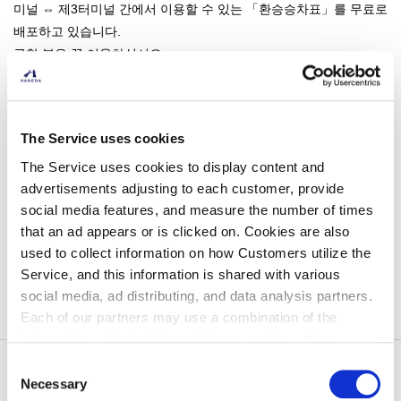
미널 ⇔ 제3터미널 간에서 이용할 수 있는 「환승승차표」를 무료로
배포하고 있습니다.
급한 분은 꼭 이용하십시오.
※국제선 도착의 손님은, 대중교통기관의 이용은 할 수 없기 때문에,
게이큐선 ·모노레일의 「환승승차표」의 배부를 중지하고 있습니
다. 또, 무료 셔틀버스도 대중교통기관이 되므로 승차하실 수 없습니
The Service uses cookies
다. 이해를 부탁드립니다.
자세한 것은
터미널 간 이동 페이지
내 「게이큐선 ・모노레일」을
The Service uses cookies to display content and
advertisements adjusting to each customer, provide
확인해 주세요.
social media features, and measure the number of times
that an ad appears or is clicked on. Cookies are also
used to collect information on how Customers utilize the
Service, and this information is shared with various
목록으로 돌아 가기
social media, ad distributing, and data analysis partners.
Each of our partners may use a combination of the
information collected through these cookies, other
information provided to each partner by Customers, as
Consent
톱
공항 공지사항
2021년
터미널 간 무료 셔틀버스 운행 시간의 일
well as other information collected by our partners when
Necessary
Selection
시 변경에 대해서