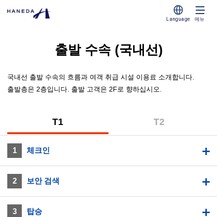
Language
메뉴
출발 수속 (국내선)
국내선 출발 수속의 흐름과 여객 취급 시설 이용료 소개합니다.
출발층은 2층입니다. 출발 고객은 2F로 향하십시오.
T1
T2
(제
(제
1
2
T1 (제1터미널)
1
체크인
터
터
미
미
널)
널)
2
보안 검색
3
탑승