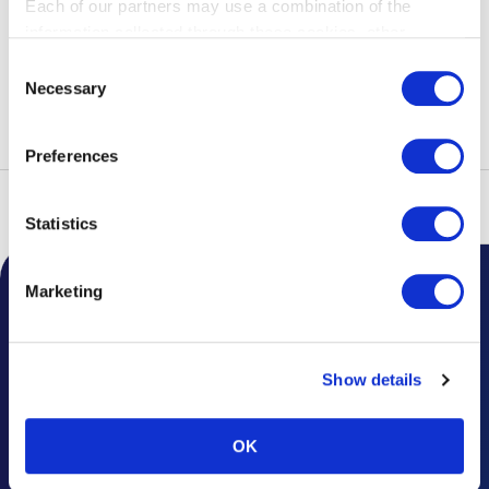
Each of our partners may use a combination of the
'국내 여객 서비스 시설 이용료 (PSFC)에 대한 인보이스(적격청구서)
information collected through these cookies, other
에 관한 내용 (본지※)' 및 탑승 날짜가 기재된 탑승권 등을 저장함으로
information provided to each partner by Customers, as
Consent
써 인보이스(적격청구서)의 조건을 충족시키고 국내선 여객 서비스 시
well as other information collected by our partners when
Necessary
Selection
설 이용료 (PSFC) 관련 소비세의 매입세액 공제를 받을 수 있습니다.
Customers use the partners’ other services.
Please see
our "Cookie Policy" here.
Preferences
톱
항공편
국내선 이용
출발 수속
Statistics
Marketing
공항 공지사항
주요 소식
Show details
자주 묻는 질문
유실물 안내
OK