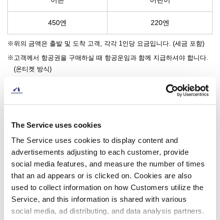
450엔
220엔
위의 금액은 출발 및 도착 고객, 각각 1인당 요금입니다. (세금 포함)
고객께서 항공권을 구매하실 때 항공운임과 함께 지급하셔야 합니다.
(온티켓 방식)
3세 미만이 소아용 항공권을 사용하는 경우에는 소아 요금을 적용합니
다.
​ ​
자세한 내용은 '여객 취급 시설 이용료 에 관한 약관'(국내선)을 확
The Service uses cookies
인하시기 바랍니다. (PDF : 65.4 KB)
The Service uses cookies to display content and
국제선으로 환승하시는 고객께서는 국제선의 '여객 서비스 시설 사용
advertisements adjusting to each customer, provide
료에 관한 약관'을 확인해 주시기 바랍니다.
social media features, and measure the number of times
that an ad appears or is clicked on. Cookies are also
​ ​
used to collect information on how Customers utilize the
국내 여객 서비스 시설 이용료 (PSFC)에 대한 인보이스(적격청구
Service, and this information is shared with various
서)에 관한 내용 (본지※) (PDF:167 KB)
social media, ad distributing, and data analysis partners.
사용자가 이용한 항공사가 적격 청구서 발급 등록 사업자가 아닌 경우,