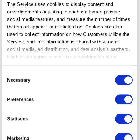
The Service uses cookies to display content and
成人＝12歲以上，兒童＝2歲以上未滿12歲。
advertisements adjusting to each customer, provide
2歲以上未滿12歲但使用成人機票者，視為成人。
social media features, and measure the number of times
that an ad appears or is clicked on. Cookies are also
未滿2歲但使用兒童機票者，視為兒童。
used to collect information on how Customers utilize the
從羽田機場出發飛往羽田機場以外的地點者，適用「出發的旅客」費
Service, and this information is shared with various
用。
social media, ad distributing, and data analysis partners.
從國內線轉機者，適用「出發的旅客」費用。
Each of our partners may use a combination of the
詳細資訊請參閱「旅客服務設施使用費相關條款」（國際線）。
information collected through these cookies, other
（PDF：167 KB）
information provided to each partner by Customers, as
Consent
well as other information collected by our partners when
轉乘國內線的旅客，請參閱國內線的「旅客服務設施使用費相關條
Necessary
Selection
Customers use the partners’ other services.
Please see
款」。
our "Cookie Policy" here.
關於國際航線旅客服務設施費（PSFC）的合格簡易發票（簡易發
Preferences
票）（本紙※） (PDF：169 KB)
如果您使用的航空公司不是註冊的合格發票開具者，則您可以通過保存
Statistics
“關於國際航線旅客服務設施費（PSFC）的合格簡易發票（簡易發票）
（本紙※）”以及包括登機日期在內的登機牌等文件，滿足國際航線旅
客服務設施費（PSFC）合格簡易發票的要求，從而有資格申請有關PS
Marketing