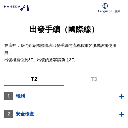
Language
菜單
出發手續（國際線）
在這裡，我們介紹國際航班出發手續的流程和旅客服務設施使用
費。
出發樓層位於3F。出發的旅客請前往3F。
T2
T3
（第
（第
2
3
T2（第2航廈）
1
報到
航
航
廈）
廈）
2
安全檢查