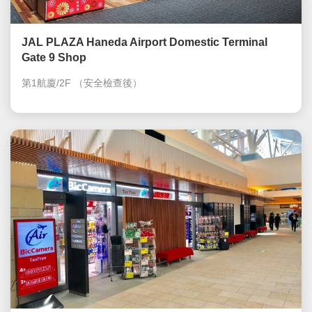
JAL PLAZA Haneda Airport Domestic Terminal
Gate 9 Shop
第1航廈/2F
（安全檢查後）