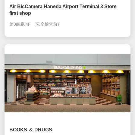
Air BicCamera Haneda Airport Terminal 3 Store
first shop
第3航廈/4F
（安全檢查前）
BOOKS ＆ DRUGS