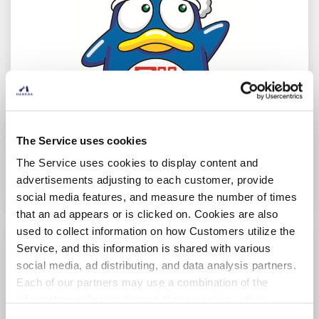
The Service uses cookies
Soradonki HanedaAirport POPUP Store
The Service uses cookies to display content and
第3航廈/3F
（安全檢查後）
advertisements adjusting to each customer, provide
social media features, and measure the number of times
that an ad appears or is clicked on. Cookies are also
used to collect information on how Customers utilize the
Service, and this information is shared with various
social media, ad distributing, and data analysis partners.
Each of our partners may use a combination of the
information collected through these cookies, other
information provided to each partner by Customers, as