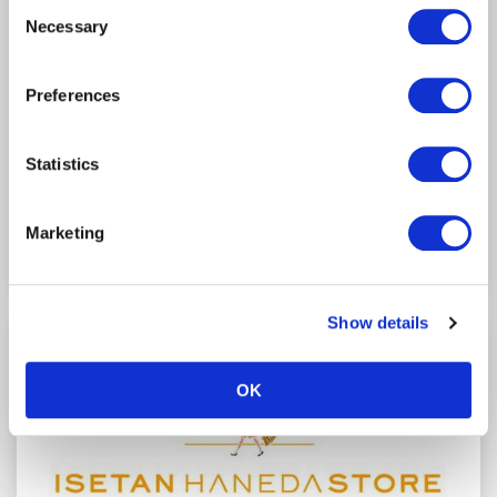
Consent
well as other information collected by our partners when
Necessary
Selection
Customers use the partners’ other services.
Please see
our "Cookie Policy" here.
Preferences
Statistics
Edo-Shokuhinkan(Jidai-kan)
第3航廈/4F
（安全檢查前）
Marketing
可獲得HANEDA積分
Show details
OK