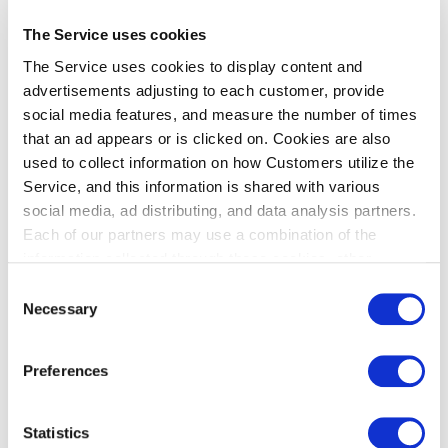
今後は、第２ターミナル国際線用の制作や、本サポートブックを
The Service uses cookies
活用し、発達障害のあるお子さまを持つご家庭などを対象とした
The Service uses cookies to display content and
「空港利用の予行演習（体験会）」の実施を計画し、実際の空港
advertisements adjusting to each customer, provide
環境の中で手続きの流れをご体験いただき、利用者の声を反映し
social media features, and measure the number of times
ながら、より実用性の高いサポートツールへと発展させて参りま
that an ad appears or is clicked on. Cookies are also
す。
used to collect information on how Customers utilize the
羽田空港では、今後もユニバーサルデザインの取り組みを通じ、
Service, and this information is shared with various
すべての方にとって利用しやすい空港づくりを推進してまいりま
social media, ad distributing, and data analysis partners.
す。
Each of our partners may use a combination of the
information collected through these cookies, other
監修者
information provided to each partner by Customers, as
Consent
・中央大学研究開発機構 機構教授 秋山哲男・機構准教授丹羽菜生
well as other information collected by our partners when
Necessary
Selection
・大阪大学連合小児発達学研究科 特任助教 村田絵美
Customers use the partners’ other services.
Please see
・（公財）交通エコロジー・モビリティ財団
our "Cookie Policy" here.
Preferences
■本件に関するお問い合わせ先：東京国際空港ターミナル株式会社
企画部
Statistics