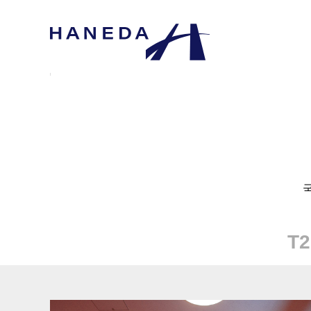
T2
T3 (제3터미널)