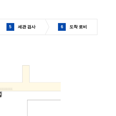
5
​ ​
세관 검사
6
​ ​
도착 로비