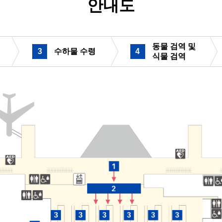
안내도
동물 검역 및
3
​ ​
수하물 수령
4
​ ​
식물 검역