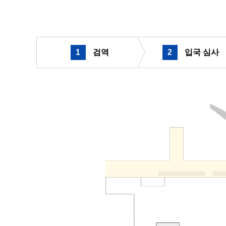
1
​ ​
검역
2
​ ​
입국 심사