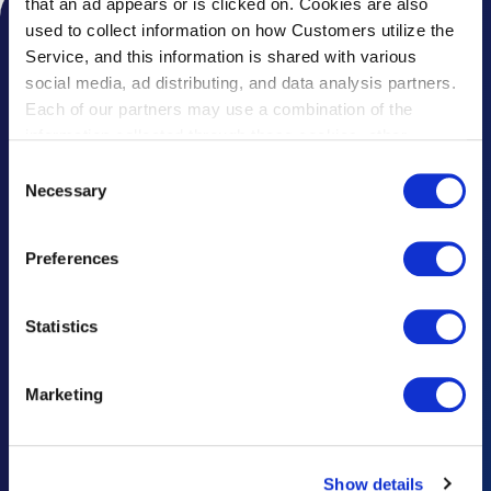
that an ad appears or is clicked on. Cookies are also
used to collect information on how Customers utilize the
機場公告
Service, and this information is shared with various
social media, ad distributing, and data analysis partners.
最新消息
Each of our partners may use a combination of the
information collected through these cookies, other
常見問題
information provided to each partner by Customers, as
Consent
關於遺失物品
well as other information collected by our partners when
Necessary
Selection
Customers use the partners’ other services.
Please see
聯絡我們、提供意見
our "Cookie Policy" here.
Preferences
廣告洽詢
重要公告及規定
Statistics
災難響應
Marketing
Haneda Airport Official App
"Haneda Navigator"
Show details