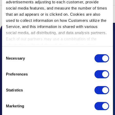
advertisements adjusting to each customer, provide
social media features, and measure the number of times
that an ad appears or is clicked on. Cookies are also
頁首
機場公告
2026年
전동 가방의 이용에 대해서
used to collect information on how Customers utilize the
Service, and this information is shared with various
social media, ad distributing, and data analysis partners.
機場公告
Each of our partners may use a combination of the
information collected through these cookies, other
最新消息
information provided to each partner by Customers, as
Consent
well as other information collected by our partners when
Necessary
常見問題
Selection
Customers use the partners’ other services.
Please see
關於遺失物品
our "Cookie Policy" here.
Preferences
聯絡我們、提供意見
Statistics
廣告洽詢
重要公告及規定
Marketing
災難響應