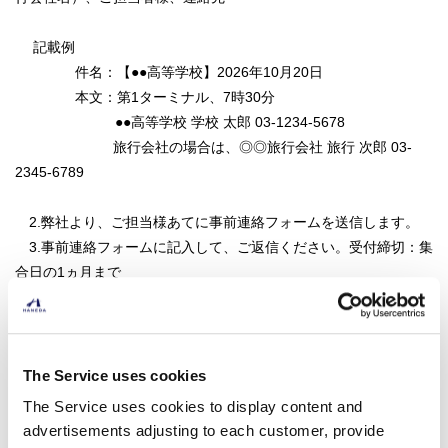
記載例
件名：【●●高等学校】2026年10月20日
本文：第1ターミナル、7時30分
●●高等学校 学校 太郎 03-1234-5678
旅行会社の場合は、◎◎旅行会社 旅行 次郎 03-
2345-6789
2.弊社より、ご担当様あてに事前連絡フォームを送信します。
3.事前連絡フォームに記入して、ご返信ください。受付締切：集
合日の1ヵ月まで
4.到着後、1週間以内に利用の承認可否、利用条件のメールを返
信致します。
※【お控えいただきたい期間】以下の期間は、混雑が見込まれま
The Service uses cookies
す為、集合練習、遠足などはお控えください。
The Service uses cookies to display content and
2026年度
advertisements adjusting to each customer, provide
・2026年4月24日(金)～5月10日(日）