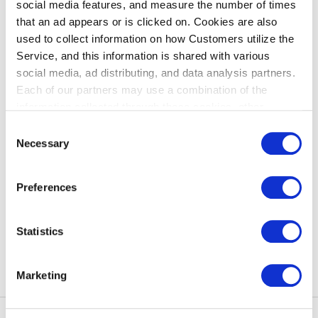
social media features, and measure the number of times
・2026年8月7日(金)～8月16日(日)
that an ad appears or is clicked on. Cookies are also
・2026年12月25日(金)～2027年1月3日(日)
used to collect information on how Customers utilize the
Service, and this information is shared with various
2027年度
social media, ad distributing, and data analysis partners.
・2027年4月23日(金)～5月10日(月）
Each of our partners may use a combination of the
・2027年7月30日(金)～8月16日(月)
information collected through these cookies, other
・2027年12月24日(金)～2028年1月3日(月)
information provided to each partner by Customers, as
Consent
well as other information collected by our partners when
Necessary
Selection
Customers use the partners’ other services.
Please see
※収集した情報は、弊社の
プライバシーポリシー
に基づいて管理
our "Cookie Policy" here.
されます。
Preferences
Statistics
返回清單
Marketing