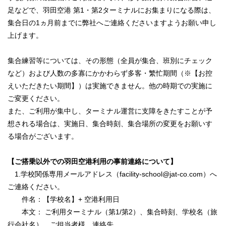
足などで、羽田空港 第1・第2ターミナルにお集まりになる際は、
集合日の1ヵ月前までに弊社へご連絡くださいますようお願い申し
上げます。
集合練習等については、その形態（全員が集合、班別にチェック
など）および人数の多寡にかかわらず多客・繁忙期間（※【お控
えいただきたい期間】）は実施できません。他の時期での実施に
ご変更ください。
また、ご利用が集中し、ターミナル運営に支障をきたすことが予
想される場合は、実施日、集合時刻、集合場所の変更をお願いす
る場合がございます。
【ご搭乗以外での羽田空港利用の事前連絡について】
1.学校関係専用メールアドレス（facility-school@jat-co.com）へ
ご連絡ください。
件名：【学校名】+ 空港利用日
本文： ご利用ターミナル（第1/第2）、集合時刻、学校名（旅
行会社名）、ご担当者様、連絡先