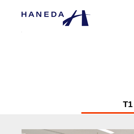
T1
T1（第1航廈）