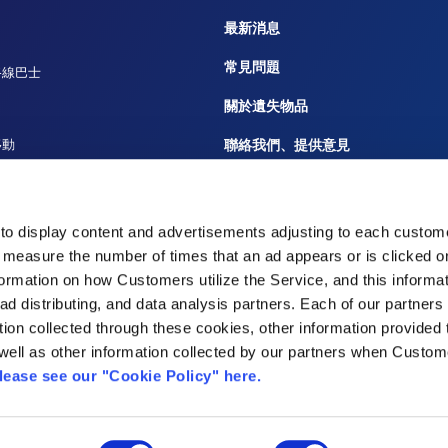
最新消息
常見問題
路線巴士
關於遺失物品
移動
聯絡我們、提供意見
船
廣告洽詢
重要公告及規定
to display content and advertisements adjusting to each custome
 measure the number of times that an ad appears or is clicked 
災難響應
nformation on how Customers utilize the Service, and this informa
 ad distributing, and data analysis partners. Each of our partner
tion collected through these cookies, other information provided
well as other information collected by our partners when Custom
lease see our "Cookie Policy" here.
株式會社
東京國際機場航廈株式會社
款
隱私權政策
© 2007 Japan Ai