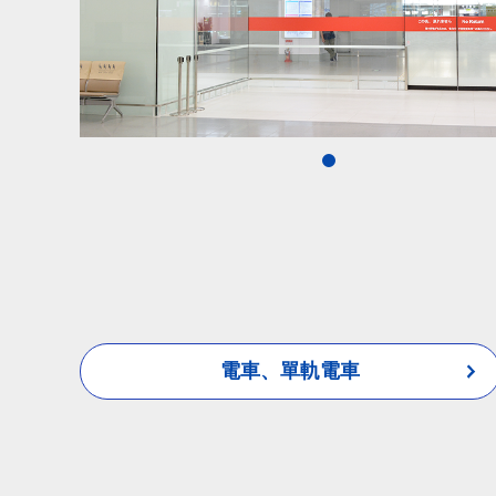
1
電車、單軌電車