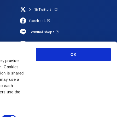
X（旧Twitter）
Facebook
Terminal Shops
YouTube
OK
HANEDA Shopping
r, provide
Instagram
on. Cookies
tion is shared
s may use a
 to each
ers use the
rport Terminal Co.,Ltd.
© 2007 Tokyo International Air Terminal Corporation.