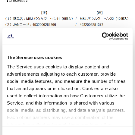
【本件に関するお問い合わせ先】
The Service uses cookies
ANA DUTY FREE SHOPカスタマーサービス
The Service uses cookies to display content and
TEL：0120-029-023 (9:00～17:00 / 年中無休)
advertisements adjusting to each customer, provide
お問い合わせフォーム：
https://www.anadf.com/inquiry.aspx
social media features, and measure the number of times
（お問い合わせ項目：ご購入後のお問い合わせ）
that an ad appears or is clicked on. Cookies are also
used to collect information on how Customers utilize the
Service, and this information is shared with various
social media, ad distributing, and data analysis partners.
レストラン＆ショップに関するトピックス一覧に戻る
Each of our partners may use a combination of the
トピックス一覧に戻る
information collected through these cookies, other
information provided to each partner by Customers, as
Consent