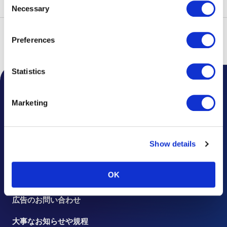
well as other information collected by our partners when
Necessary
Selection
Customers use the partners’ other services.
Please see
our "Cookie Policy" here.
トップ
トピックス
2026年
羽田空港第2ターミナル(国際線)TIAT
Preferences
DUTY FREE SOUVENIR店における一部製品の販売価格の誤りについて
Statistics
空港からのお知らせ
Marketing
トピックス
よくあるご質問
Show details
お忘れ物について
OK
お問い合わせ・ご意見
広告のお問い合わせ
大事なお知らせや規程