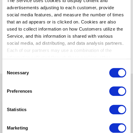
The Service uses cookies to display content and
Webサイト
advertisements adjusting to each customer, provide
MMC 三本コーヒー株式会社
social media features, and measure the number of times
that an ad appears or is clicked on. Cookies are also
used to collect information on how Customers utilize the
Service, and this information is shared with various
social media, ad distributing, and data analysis partners.
Each of our partners may use a combination of the
他のお店を探す
information collected through these cookies, other
information provided to each partner by Customers, as
Consent
well as other information collected by our partners when
Necessary
Selection
Customers use the partners’ other services.
Please see
関連する他の店舗
our "Cookie Policy" here.
Preferences
又こい家
Statistics
第1ターミナル/2F
(セキュリティチェック
後)
Marketing