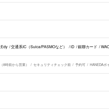
Edy
交通系IC（Suica/PASMOなど）
iD
銀聯カード
WA
（8時前から営業）
セキュリティチェック前
予約可
HANEDA