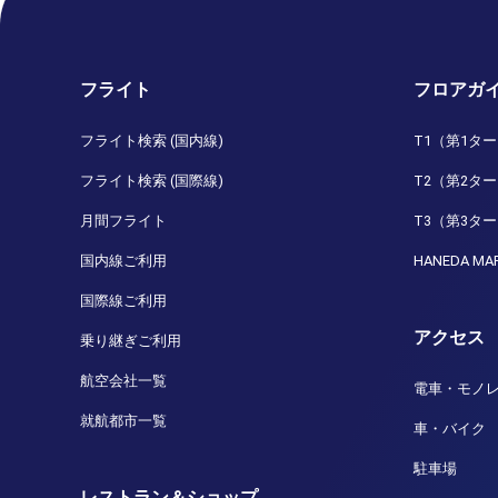
フライト
フロアガ
フライト検索 (国内線)
T1（第1タ
フライト検索 (国際線)
T2（第2タ
月間フライト
T3（第3タ
国内線ご利用
HANEDA MA
国際線ご利用
アクセス
乗り継ぎご利用
航空会社一覧
電車・モノ
就航都市一覧
車・バイク
駐車場
レストラン＆ショップ