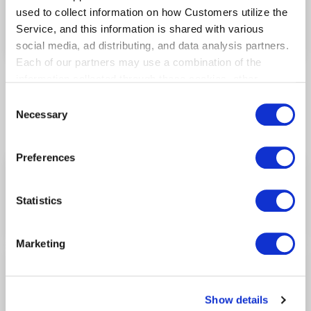
鮭のとばくん 65g
used to collect information on how Customers utilize the
¥1,296
（税込）
Service, and this information is shared with various
social media, ad distributing, and data analysis partners.
Each of our partners may use a combination of the
information collected through these cookies, other
information provided to each partner by Customers, as
Consent
well as other information collected by our partners when
Necessary
Selection
関連する他の店舗
Customers use the partners’ other services.
Please see
our "Cookie Policy" here.
Preferences
東京食賓館 時計台3番前
第2ターミナル/2F
(セキュリティチェック
前)
Statistics
HANEDAポイント対象
Marketing
SMILE TOKYO
第2ターミナル/2F
(セキュリティチェック
前)
Show details