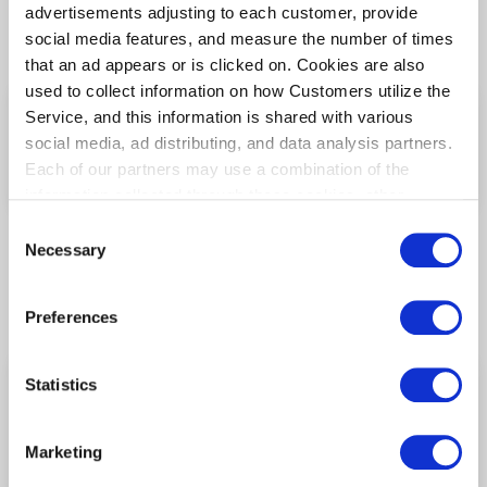
advertisements adjusting to each customer, provide
掲載商品は一部商品に限ります。最新の取り扱い情報は店舗まで
social media features, and measure the number of times
お問い合わせください。
that an ad appears or is clicked on. Cookies are also
used to collect information on how Customers utilize the
GOBI
Service, and this information is shared with various
HANEDA X GOBI オリジナルストール（薄
social media, ad distributing, and data analysis partners.
手） オーガニックウォームグレー/1000番
¥19,800
（税込）
Each of our partners may use a combination of the
information collected through these cookies, other
information provided to each partner by Customers, as
Consent
well as other information collected by our partners when
Necessary
Selection
Customers use the partners’ other services.
Please see
our "Cookie Policy" here.
関連する他の店舗
Preferences
東京食賓館 時計台3番前
Statistics
第2ターミナル/2F
(セキュリティチェック
前)
Marketing
HANEDAポイント対象