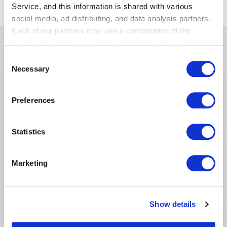
Service, and this information is shared with various
social media, ad distributing, and data analysis partners.
Each of our partners may use a combination of the
information collected through these cookies, other
関連する他の店舗
information provided to each partner by Customers, as
Consent
well as other information collected by our partners when
Necessary
Selection
Customers use the partners’ other services.
Please see
イセタン羽田ストア（レディス）ターミナル1
our "Cookie Policy" here.
第1ターミナル/2F
(セキュリティチェック
Preferences
後)
Statistics
JAL PLAZA 羽田空港 9番ゲートショップ
第1ターミナル/2F
(セキュリティチェック
Marketing
後)
Show details
HANEDA-YA 7番ゲート店
第1ターミナル/2F
(セキュリティチェック