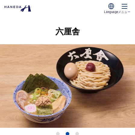
Language
メニュー
六厘舎
1
2
3