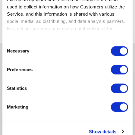
used to collect information on how Customers utilize the
Service, and this information is shared with various
他のお店を探す
social media, ad distributing, and data analysis partners.
Each of our partners may use a combination of the
information collected through these cookies, other
information provided to each partner by Customers, as
Consent
well as other information collected by our partners when
Necessary
Selection
関連する他の店舗
Customers use the partners’ other services.
Please see
our "Cookie Policy" here.
Preferences
CHAYA VEGAN FRIENDLY TOKYO
第3ターミナル/3F
(セキュリティチェック
Statistics
後)
Marketing
甚六 Anti
第3ターミナル/3F
(セキュリティチェック
後)
Show details