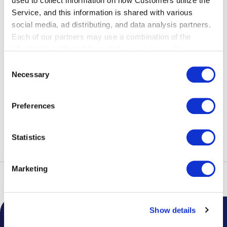
used to collect information on how Customers utilize the
ます。
Service, and this information is shared with various
social media, ad distributing, and data analysis partners.
Each of our partners may use a combination of the
Webサイト
information collected through these cookies, other
https://www.setaga-ya.com/
information provided to each partner by Customers, as
Consent
well as other information collected by our partners when
Necessary
Selection
Customers use the partners’ other services.
Please see
our "Cookie Policy" here.
Preferences
他のお店を探す
Statistics
Marketing
トップ
レストラン＆ショップ
レストラン
せたが屋（ラーメン）
Show details
空港からのお知らせ