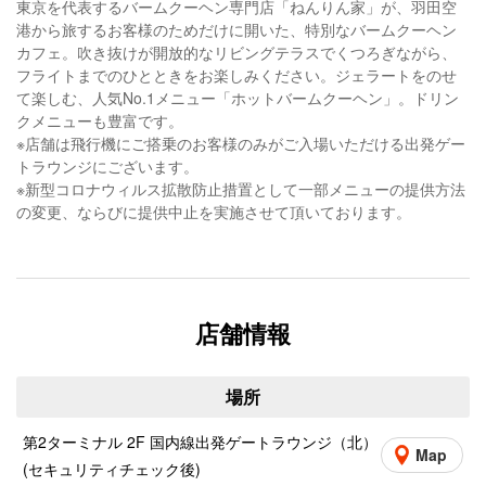
東京を代表するバームクーヘン専門店「ねんりん家」が、羽田空
港から旅するお客様のためだけに開いた、特別なバームクーヘン
カフェ。吹き抜けが開放的なリビングテラスでくつろぎながら、
フライトまでのひとときをお楽しみください。ジェラートをのせ
て楽しむ、人気No.1メニュー「ホットバームクーヘン」。ドリン
クメニューも豊富です。
※店舗は飛行機にご搭乗のお客様のみがご入場いただける出発ゲー
トラウンジにございます。
※新型コロナウィルス拡散防止措置として一部メニューの提供方法
の変更、ならびに提供中止を実施させて頂いております。
店舗情報
場所
第2ターミナル 2F 国内線出発ゲートラウンジ（北）
Map
(セキュリティチェック後)