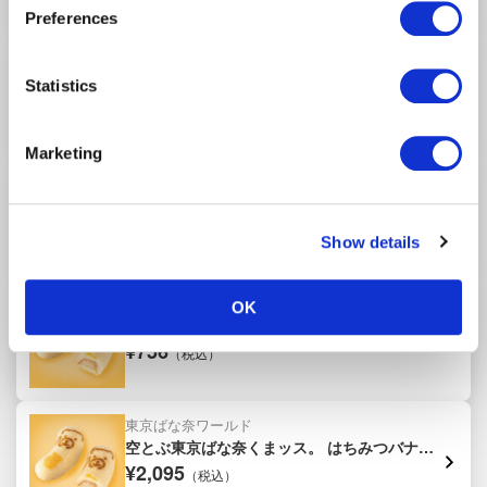
our "Cookie Policy" here.
Preferences
ねんりん家
夏限定 ひとくちバーム詰合せ 4種8個入
Statistics
¥2,260
（税込）
Marketing
ねんりん家
マウントバーム しっかり芽 1山
¥1,836
（税込）
Show details
東京ばな奈ワールド
OK
空とぶ東京ばな奈くまッス。 はちみつバナナ
味、「見ぃつけたっ」 4個入
¥756
（税込）
東京ばな奈ワールド
空とぶ東京ばな奈くまッス。 はちみつバナナ
味、「見ぃつけたっ」 12個入
¥2,095
（税込）