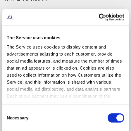
東京ばな奈ワールド
空とぶ東京ばな奈くまッス。 はちみつバナナ
味、「見ぃつけたっ」 8個入
¥1,404
（税込）
The Service uses cookies
The Service uses cookies to display content and
ねんりん家
advertisements adjusting to each customer, provide
夏限定 ひとくちバーム詰合せ 4種5個入
¥1,512
social media features, and measure the number of times
（税込）
that an ad appears or is clicked on. Cookies are also
used to collect information on how Customers utilize the
鎌倉五郎本店
Service, and this information is shared with various
鎌倉きゃらめるサンドだょ 10個入
social media, ad distributing, and data analysis partners.
¥1,458
（税込）
Each of our partners may use a combination of the
information collected through these cookies, other
information provided to each partner by Customers, as
Consent
ねんりん家
well as other information collected by our partners when
Necessary
Selection
夏限定 ひとくちバーム詰合せ 4種10個入
Customers use the partners’ other services.
Please see
¥2,950
（税込）