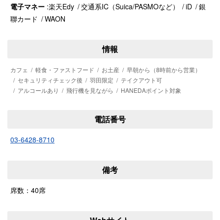
電子マネー
楽天Edy
交通系IC（Suica/PASMOなど）
iD
銀
聯カード
WAON
情報
カフェ
軽食・ファストフード
お土産
早朝から（8時前から営業）
セキュリティチェック後
羽田限定
テイクアウト可
アルコールあり
飛行機を見ながら
HANEDAポイント対象
電話番号
03-6428-8710
備考
席数：40席