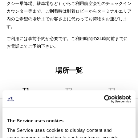
クシー乗降場、駐車場など）からご利用航空会社のチェックイン
カウンター等まで、ご到着時は到着ロビーからターミナルエリア
内のご希望の場所までお客さまに代わってお荷物をお運びしま
す。
ご利用には事前予約が必要です。ご利用時間の24時間前までに
お電話にてご予約下さい。
場所一覧
T1
T2
T3
（第
（第
（第
1
2
3
タ
タ
タ
ポーターサービスは第1ターミナルにはありません。
ー
ー
ー
別のターミナルをご確認ください。
The Service uses cookies
ミ
ミ
ミ
ナ
ナ
ナ
The Service uses cookies to display content and
ル）
ル）
ル）
advertisements adjusting to each customer, provide