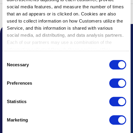
social media features, and measure the number of times
that an ad appears or is clicked on. Cookies are also
トップ
サービス案内
サービス一覧
ポーターサービス
used to collect information on how Customers utilize the
Service, and this information is shared with various
social media, ad distributing, and data analysis partners.
空港からのお知らせ
Each of our partners may use a combination of the
information collected through these cookies, other
トピックス
information provided to each partner by Customers, as
Consent
well as other information collected by our partners when
Necessary
Selection
よくあるご質問
Customers use the partners’ other services.
Please see
our "Cookie Policy" here.
お忘れ物について
Preferences
お問い合わせ・ご意見
Statistics
広告のお問い合わせ
大事なお知らせや規程
Marketing
災害時の対応