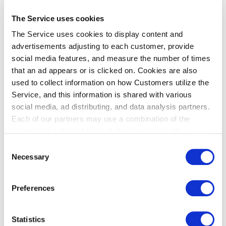
The Service uses cookies
The Service uses cookies to display content and
advertisements adjusting to each customer, provide
social media features, and measure the number of times
that an ad appears or is clicked on. Cookies are also
used to collect information on how Customers utilize the
Service, and this information is shared with various
social media, ad distributing, and data analysis partners.
Each of our partners may use a combination of the
information collected through these cookies, other
information provided to each partner by Customers, as
Consent
well as other information collected by our partners when
Necessary
Selection
Customers use the partners’ other services.
Please see
our "Cookie Policy" here.
Preferences
Statistics