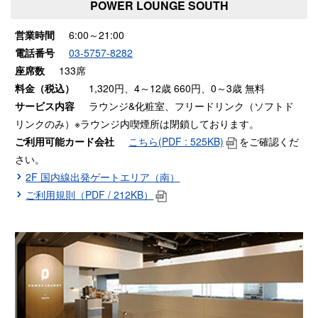
POWER LOUNGE SOUTH
ナ
ナ
ナ
ル）
ル）
ル）
営業時間
6:00～21:00
電話番号
03-5757-8282
座席数
133席
料金（税込）
1,320円、4～12歳 660円、0～3歳 無料
サービス内容
ラウンジ&化粧室、フリードリンク（ソフトド
リンクのみ）※ラウンジ内喫煙所は閉鎖しております。
ご利用可能カード会社
こちら(PDF : 525KB)
をご確認くだ
さい。
2F 国内線出発ゲートエリア（南）
ご利用規則（PDF / 212KB）