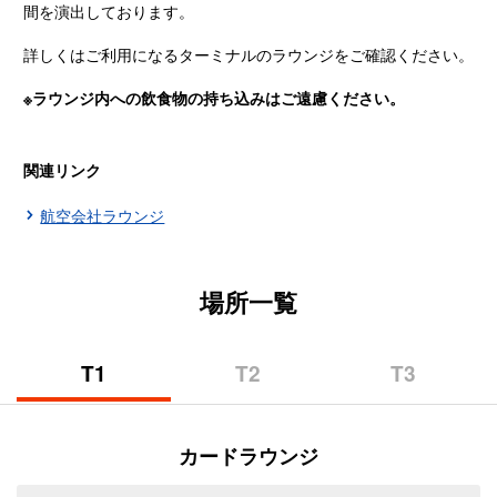
間を演出しております。
詳しくはご利用になるターミナルのラウンジをご確認ください。
※ラウンジ内への飲食物の持ち込みはご遠慮ください。
関連リンク
航空会社ラウンジ
場所一覧
T1
T2
T3
（第
（第
（第
1
2
3
タ
タ
タ
カードラウンジ
ー
ー
ー
ミ
ミ
ミ