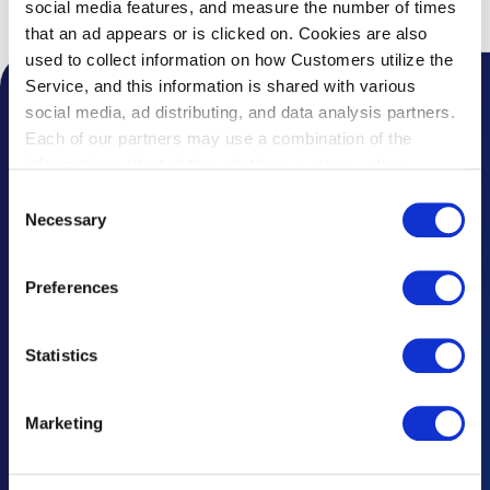
social media features, and measure the number of times
トップ
サービス案内
サービス一覧
自動販売機
that an ad appears or is clicked on. Cookies are also
used to collect information on how Customers utilize the
Service, and this information is shared with various
social media, ad distributing, and data analysis partners.
空港からのお知らせ
Each of our partners may use a combination of the
トピックス
information collected through these cookies, other
information provided to each partner by Customers, as
Consent
よくあるご質問
well as other information collected by our partners when
Necessary
Selection
Customers use the partners’ other services.
Please see
お忘れ物について
our "Cookie Policy" here.
Preferences
お問い合わせ・ご意見
広告のお問い合わせ
Statistics
大事なお知らせや規程
Marketing
災害時の対応