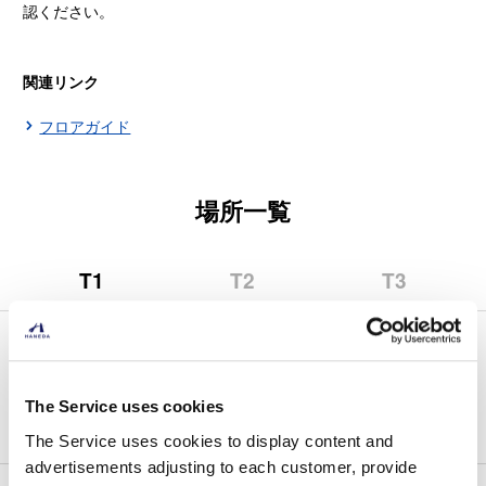
認ください。
関連リンク
フロアガイド
場所一覧
T1
T2
T3
（第
（第
（第
1
2
3
タ
タ
タ
自動販売機レストランは第1ターミナルにはありません。
ー
ー
ー
別のターミナルをご確認ください。
ミ
ミ
ミ
The Service uses cookies
ナ
ナ
ナ
ル）
ル）
ル）
The Service uses cookies to display content and
advertisements adjusting to each customer, provide