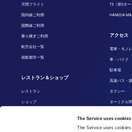
月間フライト
T3（第3タ
国内線ご利用
HANEDA MA
国際線ご利用
アクセス
乗り継ぎご利用
航空会社一覧
電車・モノ
就航都市一覧
車・バイク
駐車場
レストラン＆ショップ
高速バス・
レストラン
タクシー
ショップ
ターミナル
免税店
船着場・ク
The Service uses cookies
羽田の人気商品
羽田から成
The Service uses cookies 