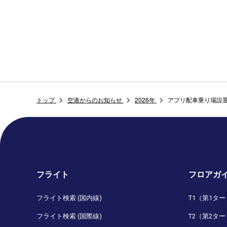
トップ
空港からのお知らせ
2026年
アプリ配車乗り場設
フライト
フロアガ
フライト検索 (国内線)
T1（第1タ
フライト検索 (国際線)
T2（第2タ