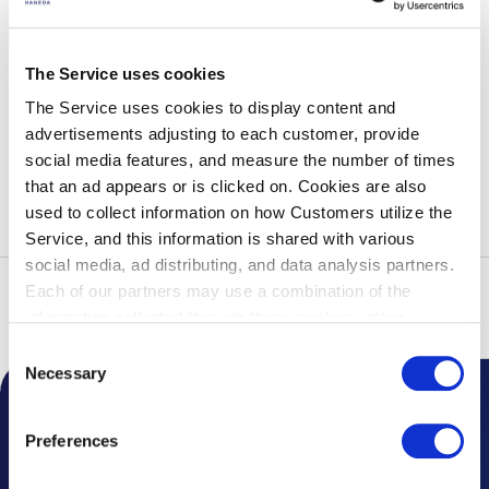
目を離さないようお願いいたします。
すべてのお客様が安全・快適にご利用いただけるよう、皆様のご
理解とご協力をお願いいたします。
The Service uses cookies
The Service uses cookies to display content and
advertisements adjusting to each customer, provide
social media features, and measure the number of times
一覧に戻る
that an ad appears or is clicked on. Cookies are also
used to collect information on how Customers utilize the
Service, and this information is shared with various
social media, ad distributing, and data analysis partners.
Each of our partners may use a combination of the
トップ
空港からのお知らせ
2026年
充電コーナーご利用時のお願
information collected through these cookies, other
い
information provided to each partner by Customers, as
Consent
well as other information collected by our partners when
Necessary
Selection
Customers use the partners’ other services.
Please see
空港からのお知らせ
our "Cookie Policy" here.
Preferences
トピックス