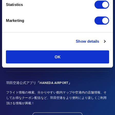
Statistics
よくあるご質問
お忘れ物について
Marketing
お問い合わせ・ご意見
広告のお問い合わせ
Show details
大事なお知らせや規程
OK
災害時の対応
羽田空港公式アプリ
「HANEDA AIRPORT」
フライト情報の検索、分かりやすい館内マップや空港内の店舗情報、そ
してお得なクーポン配信など、羽田空港をより便利により楽しくご利用
頂ける情報が満載！