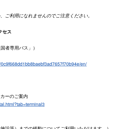
め、ご利用になれませんのでご注意ください。
クセス
入国者専用バス」）
tail/0c9f668dd1bb8baebf3ad7657f70b94e/en/
タカーのご案内
ntal.html?tab=terminal3
泊施設等）までの移動についてご利用いただけます。）