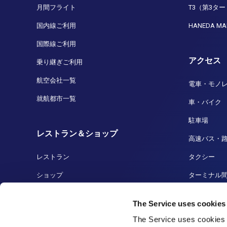
月間フライト
T3（第3タ
国内線ご利用
HANEDA MA
国際線ご利用
アクセス
乗り継ぎご利用
航空会社一覧
電車・モノ
就航都市一覧
車・バイク
駐車場
レストラン＆ショップ
高速バス・
レストラン
タクシー
ショップ
ターミナル
免税店
船着場・ク
The Service uses cookies
羽田の人気商品
羽田から成
The Service uses cookies 