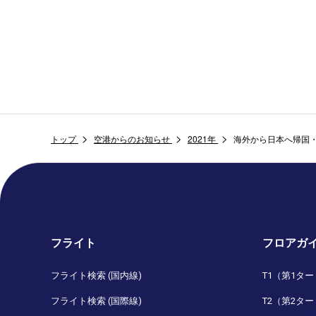
トップ
空港からのお知らせ
2021年
海外から日本へ帰国
フライト
フロアガ
フライト検索 (国内線)
T1（第1タ
フライト検索 (国際線)
T2（第2タ