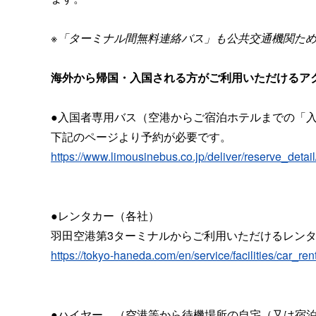
※
「ターミナル間無料連絡バス」も公共交通機関た
海外から帰国・入国される方がご利用いただけるア
●入国者専用バス（空港からご宿泊ホテルまでの「
下記のページより予約が必要です。
https://www.limousinebus.co.jp/deliver/reserve_de
●レンタカー（各社）
羽田空港第3ターミナルからご利用いただけるレン
https://tokyo-haneda.com/en/service/facilities/car_re
●ハイヤー （空港等から待機場所の自宅（又は宿