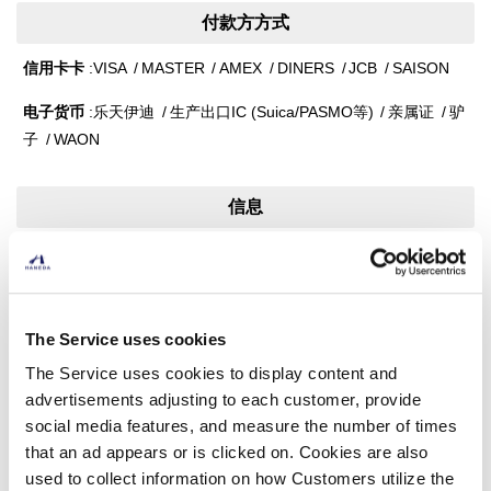
付款方方式
信用卡卡
VISA
MASTER
AMEX
DINERS
JCB
SAISON
电子货币
乐天伊迪
生产出口IC (Suica/PASMO等)
亲属证
驴
子
WAON
信息
伴手礼
食品饮料
免税
早晨营业（早上8点左右）
安全检查之前
羽田机场限定
可获得HANEDA积分
The Service uses cookies
联系电话
The Service uses cookies to display content and
03-5757-8125
advertisements adjusting to each customer, provide
social media features, and measure the number of times
that an ad appears or is clicked on. Cookies are also
used to collect information on how Customers utilize the