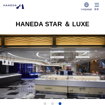
Language
菜单
HANEDA STAR ＆ LUXE
1
2
3