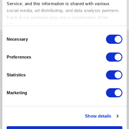
Service, and this information is shared with various
找别的店
social media, ad distributing, and data analysis partners.
Each of our partners may use a combination of the
information collected through these cookies, other
information provided to each partner by Customers, as
Consent
well as other information collected by our partners when
Necessary
Selection
其他相关商店
Customers use the partners’ other services.
Please see
our "Cookie Policy" here.
Preferences
Selected Western Confectioneries
第1航站楼/2F
（安全检查前）
Statistics
可获得HANEDA积分
Marketing
Haneda Star Sweets
第1航站楼/2F
（安全检查前）
可获得HANEDA积分
Show details
Tokyo Food Products Gate E