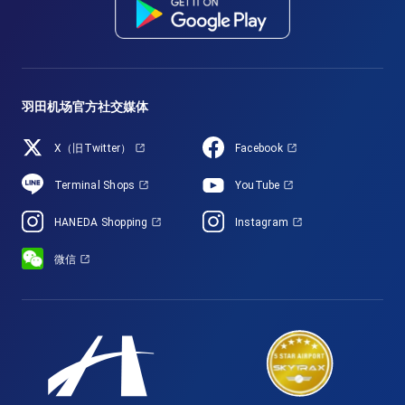
羽田机场官方社交媒体
X（旧Twitter）
Facebook
Terminal Shops
YouTube
HANEDA Shopping
Instagram
微信