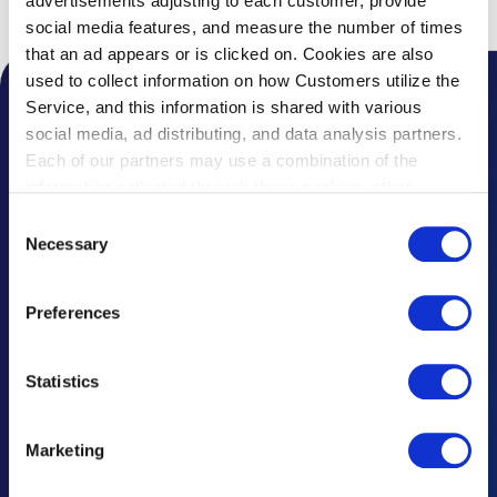
advertisements adjusting to each customer, provide
页首
航班
航班搜索（国际）
social media features, and measure the number of times
that an ad appears or is clicked on. Cookies are also
used to collect information on how Customers utilize the
Service, and this information is shared with various
机场通知
social media, ad distributing, and data analysis partners.
话题
Each of our partners may use a combination of the
information collected through these cookies, other
常见问题
information provided to each partner by Customers, as
Consent
well as other information collected by our partners when
Necessary
Selection
遗失物品须知
Customers use the partners’ other services.
Please see
our "Cookie Policy" here.
联系咨询・意见建议
Preferences
广告招商咨询
Statistics
重要通知及规定
灾难响应
Marketing