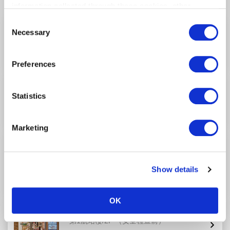
information collected through these cookies, other
information provided to each partner by Customers, as
Consent
ROYAL HOST haneda airport
well as other information collected by our partners when
Necessary
Selection
第1航站楼/4F
（安全检查前）
Customers use the partners’ other services.
Please see
our "Cookie Policy" here.
Preferences
Hitoshinaya
Statistics
第1航站楼/2F
（安全检查前）
Marketing
(temporarily closed) GINZA LION HANEDA
MARKET PLACE
第1航站楼/5F
（安全检查前）
Show details
OK
Haneda Sanchokukan
第1航站楼/2F
（安全检查前）