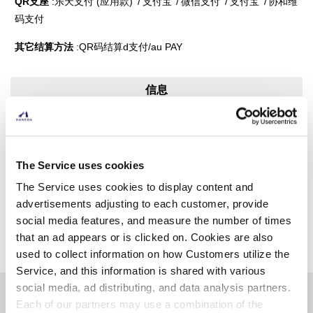
QR支座
乐天支付 (应用款)
支付宝
微信支付
支付宝
协和维
码支付
其它结算方法
QR码结算d支付/au PAY
信息
西餐
美食广场
早晨营业（早上8点左右）
安全检查之前
羽田机场限定
儿童餐
The Service uses cookies
The Service uses cookies to display content and
advertisements adjusting to each customer, provide
social media features, and measure the number of times
找别的店
that an ad appears or is clicked on. Cookies are also
used to collect information on how Customers utilize the
Service, and this information is shared with various
social media, ad distributing, and data analysis partners.
其他相关商店
Each of our partners may use a combination of the