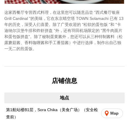
这家西餐厅专营西式料理，在这里您可以随意品尝 "西式餐厅银座
Grill Cardinal "的美味，它在东京晴空塔 TOWN Solamachi 已有 13
年的历史，深受人们喜爱。除了广受欢迎的 "松软的蛋包饭 "和 "卡
迪纳尔汉堡牛排和炸虾拼盘 "外，还有羽田机场限定的 "黑牛肉面片
和蛋包饭拼盘"。除了秘制蛋黄酱外，您还可以从三种特制酱料（松
露蘑菇酱、香料咖喱酱和手工番茄酱）中进行选择，制作出自己独
一无二的煎蛋饭。
店铺信息
地点
第1航站楼B1层，Sora Chika（美食广场）（安全检
Map
查前）