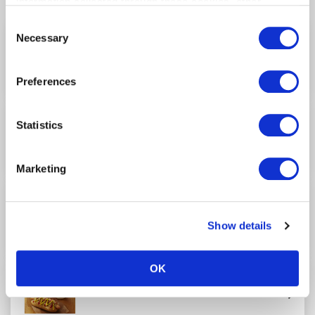
information collected through these cookies, other
information provided to each partner by Customers, as
Consent
well as other information collected by our partners when
ARISO SUSHI
Necessary
Selection
Customers use the partners’ other services.
Please see
第3航站楼/4F
（安全检查前）
our "Cookie Policy" here.
Preferences
TSURUTONTAN (Udon Noodles)
Statistics
第3航站楼/4F
（安全检查前）
Marketing
SETAGAYA (Ramen)
第3航站楼/4F
（安全检查前）
Show details
OK
塔利咖啡
第3航站楼/2F
（安全检查前）