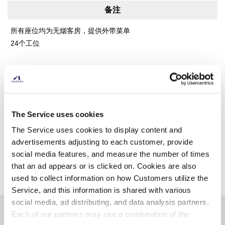
备注
所有座位均为无烟客房，提供外带菜单
24个工位
铁丝网
http://www.highway-advance.co.jp/
The Service uses cookies
The Service uses cookies to display content and
advertisements adjusting to each customer, provide
social media features, and measure the number of times
找别的店
that an ad appears or is clicked on. Cookies are also
used to collect information on how Customers utilize the
Service, and this information is shared with various
social media, ad distributing, and data analysis partners.
Each of our partners may use a combination of the
其他相关商店