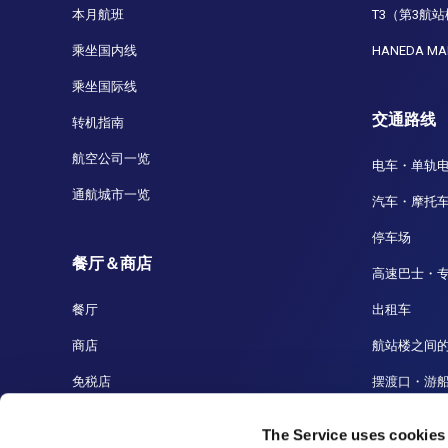
本月航班
T3（第3航
乘坐国内线
HANEDA MA
乘坐国际线
交通路线
转机指南
航空公司一览
电车・单轨
通航城市一览
汽车・摩托
停车场
餐厅＆商店
高速巴士・
餐厅
出租车
商店
航站楼之间
免税店
摆渡口・游
羽田到成田
The Service uses cookies