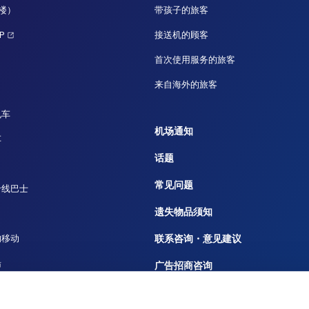
站楼）
带孩子的旅客
P
接送机的顾客
首次使用服务的旅客
来自海外的旅客
电车
机场通知
车
话题
常见问题
专线巴士
遗失物品须知
的移动
联系咨询・意见建议
船
广告招商咨询
重要通知及规定