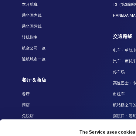
本月航班
T3（第3航
乘坐国内线
HANEDA MA
乘坐国际线
交通路线
转机指南
航空公司一览
电车・单轨
通航城市一览
汽车・摩托
停车场
餐厅＆商店
高速巴士・
餐厅
出租车
商店
航站楼之间
免税店
摆渡口・游
羽田到成田
The Service uses cookies