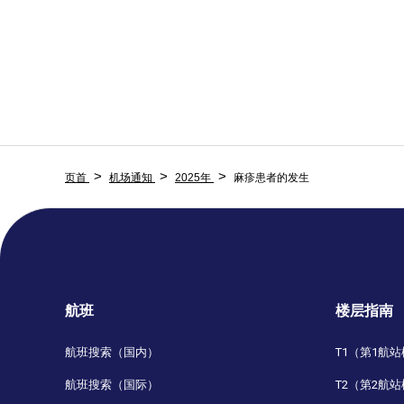
页首
机场通知
2025年
麻疹患者的发生
航班
楼层指南
航班搜索（国内）
T1（第1航
航班搜索（国际）
T2（第2航