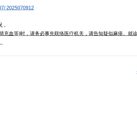
5/07/ 2025070912
况，
睛充血等)时，请务必事先联络医疗机关，
请告知疑似麻疹。就
。