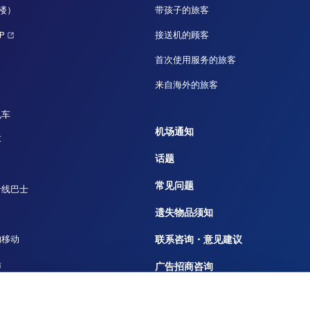
站楼）
带孩子的旅客
P
接送机的顾客
首次使用服务的旅客
来自海外的旅客
电车
机场通知
车
话题
常见问题
专线巴士
遗失物品须知
的移动
联系咨询・意见建议
船
广告招商咨询
重要通知及规定