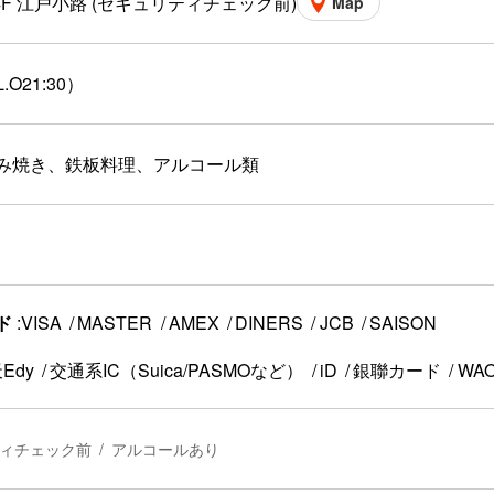
4F 江戸小路 (セキュリティチェック前)
Map
L.O21:30）
み焼き、鉄板料理、アルコール類
ド
VISA
MASTER
AMEX
DINERS
JCB
SAISON
Edy
交通系IC（Suica/PASMOなど）
iD
銀聯カード
WA
ィチェック前
アルコールあり