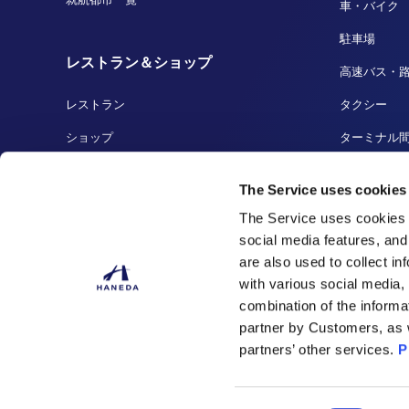
車・バイク
駐車場
レストラン＆ショップ
高速バス・
レストラン
タクシー
ショップ
ターミナル
免税店
船着場・ク
The Service uses cookies
羽田の人気商品
羽田から成
The Service uses cookies 
social media features, and
are also used to collect i
with various social media,
combination of the informa
partner by Customers, as 
partners’ other services.
P
日本空港ビルデン