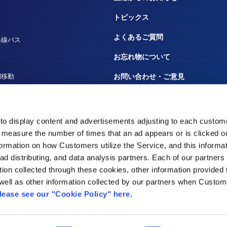
トピックス
よくあるご質問
路線バス
お忘れ物について
間移動
お問い合わせ・ご意見
ルーズ
広告のお問い合わせ
田へ
大事なお知らせや規程
to display content and advertisements adjusting to each custome
 measure the number of times that an ad appears or is clicked 
災害時の対応
nformation on how Customers utilize the Service, and this informa
 ad distributing, and data analysis partners. Each of our partner
tion collected through these cookies, other information provided
well as other information collected by our partners when Custom
lease see our "Cookie Policy" here.
グ株式会社
東京国際空港ターミナル株式会社