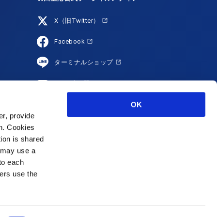
X（旧Twitter）
Facebook
ターミナルショップ
YouTube
HANEDA Shopping
OK
r, provide
Instagram
on. Cookies
tion is shared
s may use a
 to each
ers use the