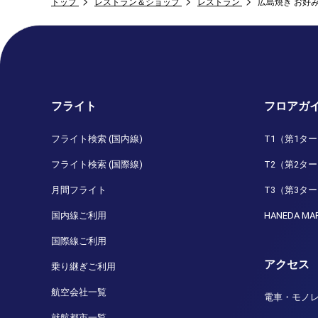
トップ
レストラン＆ショップ
レストラン
広島焼き お好
フライト
フロアガ
フライト検索 (国内線)
T1（第1タ
フライト検索 (国際線)
T2（第2タ
月間フライト
T3（第3タ
国内線ご利用
HANEDA MA
国際線ご利用
アクセス
乗り継ぎご利用
航空会社一覧
電車・モノ
就航都市一覧