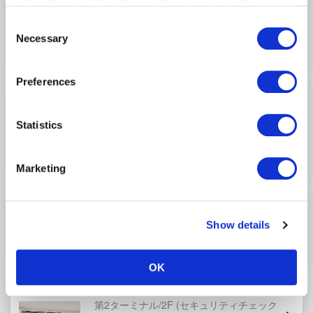
TIAT DUTY FREE SOUVENIR
information collected through these cookies, other
第2ターミナル/3F
(セキュリティチェック
information provided to each partner by Customers, as
Consent
後)
well as other information collected by our partners when
Necessary
Selection
Customers use the partners’ other services.
Please see
our "Cookie Policy" here.
Preferences
TIAT DUTY FREE 予約品引き渡しカウンター
／市中免税店引き渡しカウンター
第2ターミナル/3F
(セキュリティチェック
Statistics
後)
Marketing
サンローラン
第2ターミナル/3F
(セキュリティチェック
Show details
後)
OK
TIAT ARRIVAL DUTY FREE SHOP
第2ターミナル/2F
(セキュリティチェック