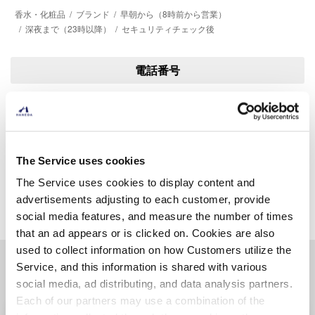
香水・化粧品
ブランド
早朝から（8時前から営業）
深夜まで（23時以降）
セキュリティチェック後
電話番号
0120-610-489
The Service uses cookies
The Service uses cookies to display content and
他のお店を探す
advertisements adjusting to each customer, provide
social media features, and measure the number of times
that an ad appears or is clicked on. Cookies are also
used to collect information on how Customers utilize the
関連する他の店舗
Service, and this information is shared with various
social media, ad distributing, and data analysis partners.
Each of our partners may use a combination of the