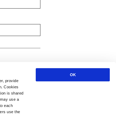
OK
r, provide
on. Cookies
tion is shared
s may use a
 to each
ers use the