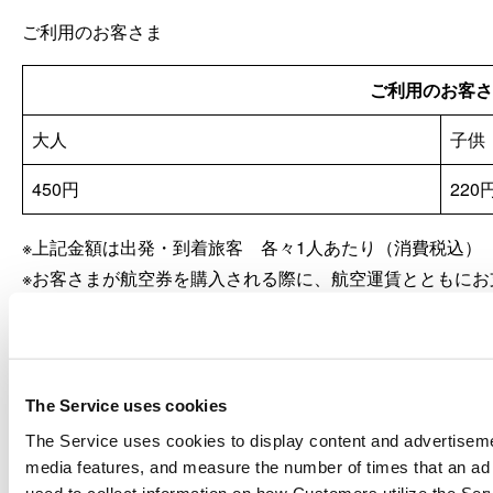
ご利用のお客さま
ご利用のお客さ
大人
子供
450円
220
上記金額は出発・到着旅客 各々1人あたり（消費税込）
お客さまが航空券を購入される際に、航空運賃とともにお
3歳未満で小人用航空券を使用する場合は小人料金を適用
詳細は、「旅客取扱施設利用料に関する約款（旅客取
い。(PDF : 143 KB)
The Service uses cookies
国際線に乗り継ぎのお客さまは国際線の「旅客取扱施設利
The Service uses cookies to display content and advertiseme
国内線旅客取扱施設利用料（PSFC）の適格簡易請求書
media features, and measure the number of times that an ad 
used to collect information on how Customers utilize the Serv