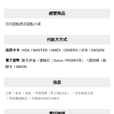
經營商品
日式甜點西式甜點小菜
付款方方式
信用卡卡
VISA
MASTER
AMEX
DINERS
JCB
SAISON
電子貨幣
樂天伊迪
運輸IC（Suica / PASMO等）
識別碼
銀
聯卡
WAON
信息
土產
食店
免稅
早晨營業（早上8點左右）
安全檢查之前
羽田機場限定
可獲得HANEDA積分
電話號碼