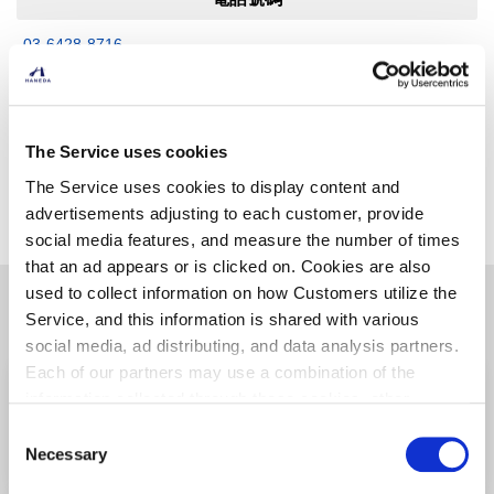
03-6428-8716
The Service uses cookies
找別的店
The Service uses cookies to display content and
advertisements adjusting to each customer, provide
social media features, and measure the number of times
that an ad appears or is clicked on. Cookies are also
used to collect information on how Customers utilize the
其他相關商店
Service, and this information is shared with various
social media, ad distributing, and data analysis partners.
Each of our partners may use a combination of the
SMILE TOKYO
information collected through these cookies, other
第2航廈/2F
（安全檢查前）
information provided to each partner by Customers, as
Consent
well as other information collected by our partners when
Necessary
Selection
可獲得HANEDA積分
Customers use the partners’ other services.
Please see