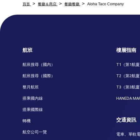
頁首
餐廳＆商店
餐廳餐廳
Aloha Taco Company
航班
樓層指南
航班搜尋（國內）
T1（第1航
航班搜尋（國際）
T2（第2航
整月航班
T3（第3航
搭乘國內線
HANEDA MA
搭乘國際線
交通資訊
轉機
航空公司一覽
電車、單軌