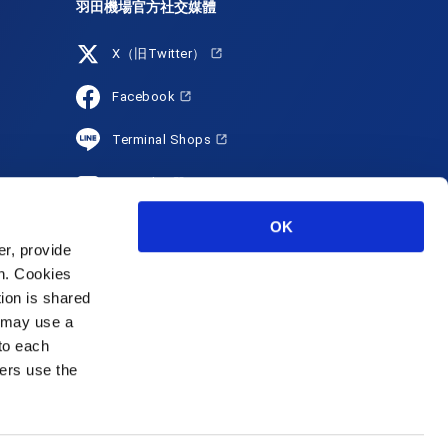
羽田機場官方社交媒體
X（旧Twitter）
Facebook
Terminal Shops
YouTube
HANEDA Shopping
OK
r, provide
Instagram
on. Cookies
tion is shared
s may use a
 to each
ers use the