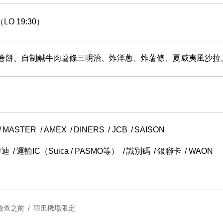
（LO 19:30）
卷餅、自制鹹牛肉薯條三明治、炸洋蔥、炸薯條、夏威夷風沙拉
MASTER
AMEX
DINERS
JCB
SAISON
伊迪
運輸IC（Suica / PASMO等）
識別碼
銀聯卡
WAON
檢查之前
羽田機場限定