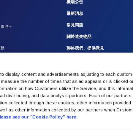
機場公告
最新消息
常見問題
路線巴士
關於遺失物品
移動
聯絡我們、提供意見
船
廣告洽詢
重要公告及規定
to display content and advertisements adjusting to each custome
 measure the number of times that an ad appears or is clicked 
災難響應
nformation on how Customers utilize the Service, and this informa
 ad distributing, and data analysis partners. Each of our partner
tion collected through these cookies, other information provided
well as other information collected by our partners when Custom
lease see our "Cookie Policy" here.
株式會社
東京國際機場航廈株式會社