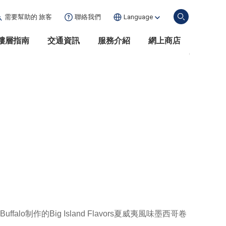
需要幫助的
旅客
聯絡我們
Language
樓層指南
交通資訊
服務介紹
網上商店
alo制作的Big Island Flavors夏威夷風味墨西哥卷
。