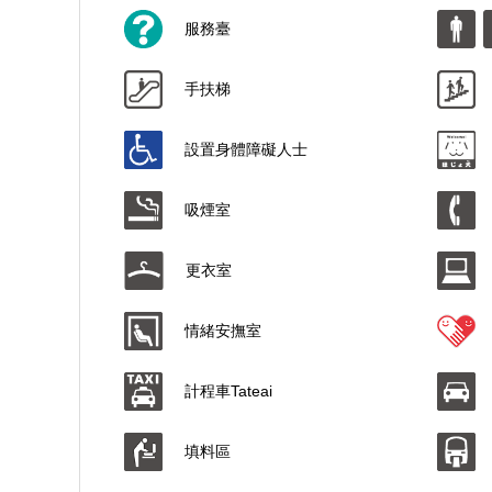
服務臺
手扶梯
設置身體障礙人士
吸煙室
更衣室
情緒安撫室
計程車Tateai
填料區