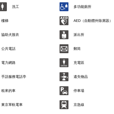
洗工
多功能廁所
樓梯
AED（自動體外除屑器）
協助犬脫衣
派出所
公共電話
郵筒
電力網路
充電區
手語服務電話亭
遺失物品
租來的車
停車場
東京單軌電車
京急線