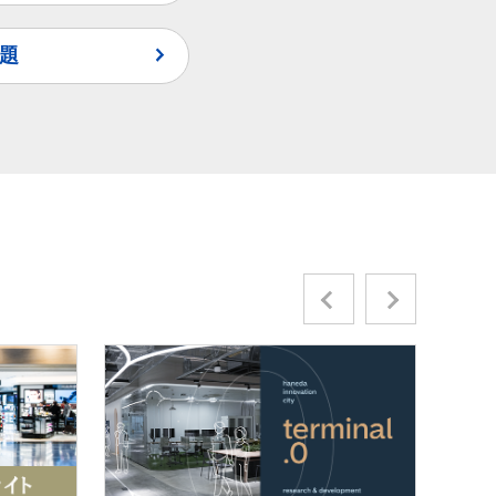
題
Previous
Next