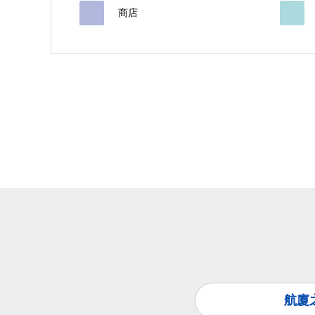
商店
航廈