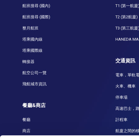
航班搜尋 (國內)
T1 (第一航廈
航班搜尋 (國際)
T2 (第2航廈)
整月航班
T3 (第三航廈
塔乘國內線
HANEDA MA
塔乘國際線
交通資訊
轉接器
航空公司一覽
電車，單軌
飛航城市資訊
火車、機車
停車場
餐廳&商店
高速巴士，
餐廳
計程車
商店
航廈之間的