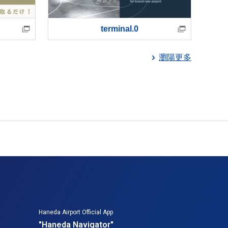
terminal.0
瀏陽更多
Haneda Airport Official App
"Haneda Navigator"