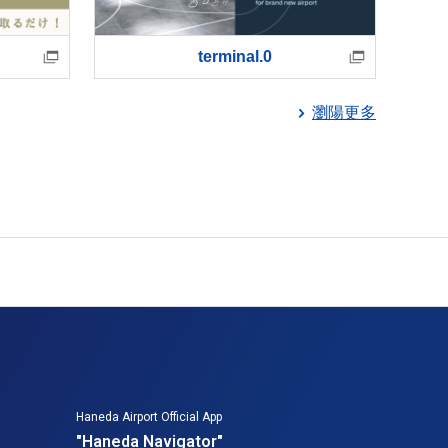
terminal.0
瀏陽更多
Haneda Airport Official App
"Haneda Navigator"