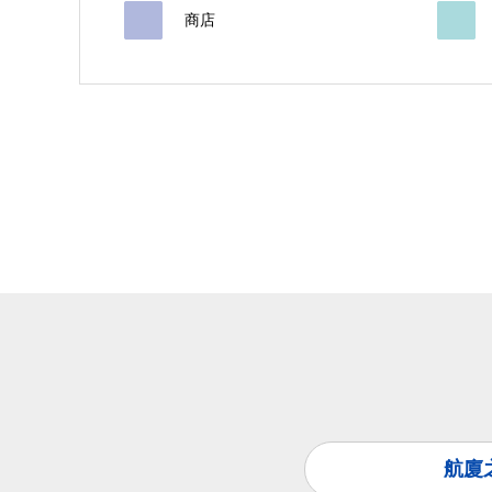
商店
航廈