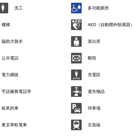
洗工
多功能廁所
樓梯
AED（自動體外除屑器）
協助犬脫衣
派出所
公共電話
郵筒
電力網路
充電區
手語服務電話亭
遺失物品
租來的車
停車場
東京單軌電車
京急線