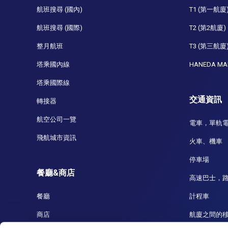
航班搜尋 (國內)
T1 (第一航廈
航班搜尋 (國際)
T2 (第2航廈)
整月航班
T3 (第三航廈
塔乘國內線
HANEDA MA
塔乘國際線
交通資訊
轉接器
航空公司一覽
電車，單軌
飛航城市資訊
火車、機車
停車場
餐廳&商店
高速巴士，
餐廳
計程車
商店
航廈之間的