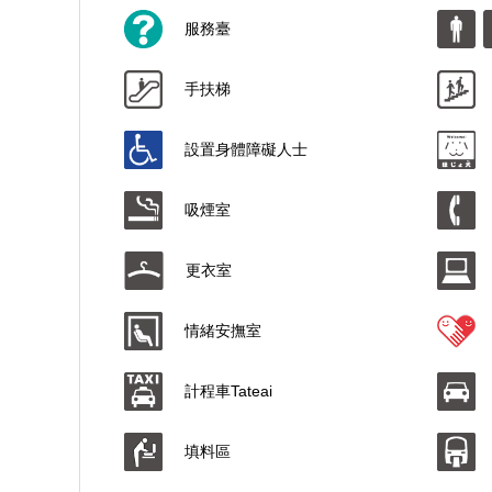
服務臺
手扶梯
設置身體障礙人士
吸煙室
更衣室
情緒安撫室
計程車Tateai
填料區