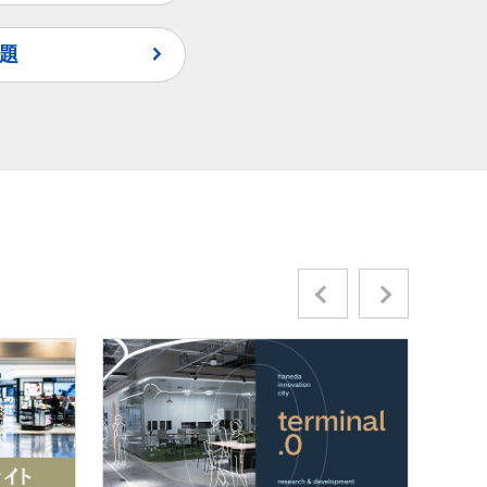
題
Previous
Next