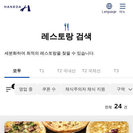
Language
메뉴
레스토랑 검색
세분화하여 최적의 레스토랑을 찾을 수 있습니다.
모두
T1
T2 국내선
T2 국제선
T3
2
영업 중
쿠폰 수
채식주의자 채식 지원
구역
24
전체
건