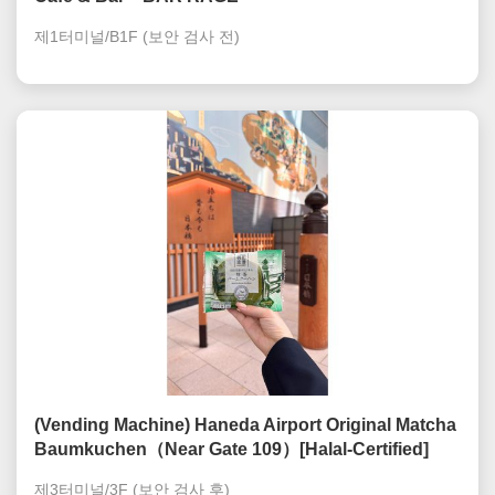
제1터미널/B1F
(보안 검사 전)
(Vending Machine) Haneda Airport Original Matcha
Baumkuchen（Near Gate 109）[Halal-Certified]
제3터미널/3F
(보안 검사 후)