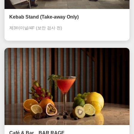
Kebab Stand (Take-away Only)
제3터미널/4F
(보안 검사 전)
Café & Bar BAR RAGE