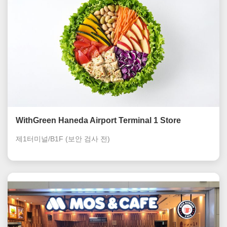
WithGreen Haneda Airport Terminal 1 Store
제1터미널/B1F
(보안 검사 전)