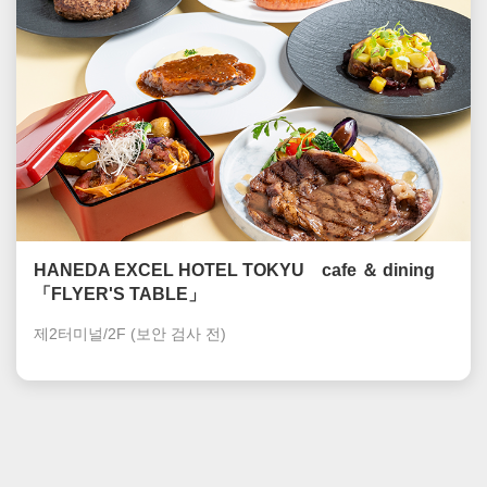
HANEDA EXCEL HOTEL TOKYU cafe ＆ dining
「FLYER'S TABLE」
제2터미널/2F
(보안 검사 전)