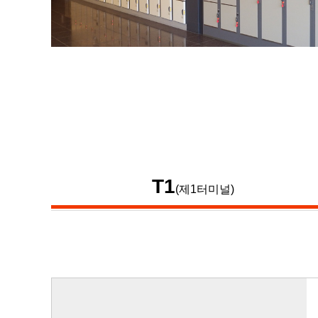
T1
(제1터미널)