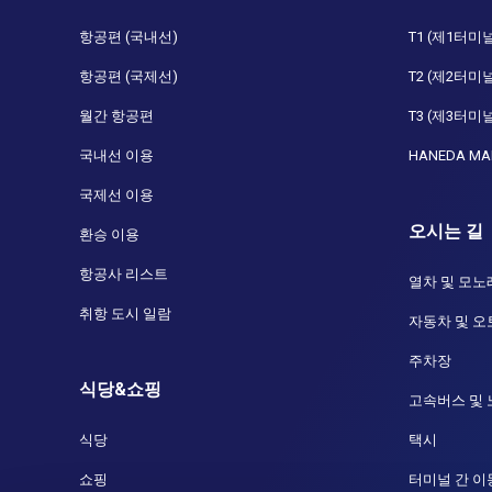
항공편 (국내선)
T1 (제1터미
항공편 (국제선)
T2 (제2터미
월간 항공편
T3 (제3터미
국내선 이용
HANEDA MA
국제선 이용
오시는 길
환승 이용
항공사 리스트
열차 및 모노
취항 도시 일람
자동차 및 
주차장
식당&쇼핑
고속버스 및
식당
택시
쇼핑
터미널 간 이