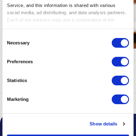
Service, and this information is shared with various
social media, ad distributing, and data analysis partners.
Each of our partners may use a combination of the
information collected through these cookies, other
information provided to each partner by Customers, as
Consent
well as other information collected by our partners when
Necessary
Selection
Customers use the partners’ other services.
Please see
キャンペーン・イベント
our "Cookie Policy" here.
Preferences
もっと見る
Statistics
Marketing
トップ
フロアガイド
Show details
空港からのお知らせ