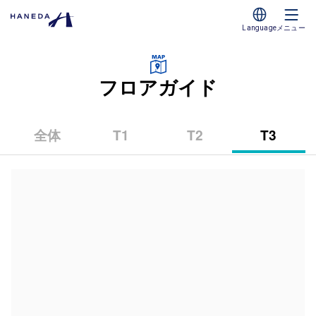
Language
メニュー
フロアガイド
全体
T1
T2
T3
（第
（第
（第
1
2
3
タ
タ
タ
ー
ー
ー
ミ
ミ
ミ
ナ
ナ
ナ
ル）
ル）
ル）