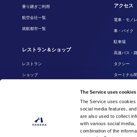
アクセス
乗り継ぎご利用
航空会社一覧
電車・モノ
就航都市一覧
車・バイク
駐車場
レストラン＆ショップ
高速バス・
レストラン
タクシー
ショップ
ターミナル
免税店
船着場・ク
The Service uses cookies
羽田の人気商品
羽田から成
The Service uses cookies 
social media features, and
are also used to collect i
with various social media,
combination of the informa