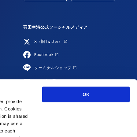
羽田空港公式ソーシャルメディア
X（旧Twitter）
Facebook
ターミナルショップ
YouTube
OK
HANEDA Shopping
r, provide
Instagram
on. Cookies
tion is shared
s may use a
 to each