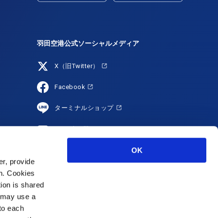
羽田空港公式ソーシャルメディア
X（旧Twitter）
Facebook
ターミナルショップ
YouTube
OK
HANEDA Shopping
r, provide
Instagram
on. Cookies
tion is shared
s may use a
 to each