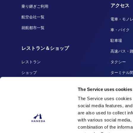
アクセス
乗り継ぎご利用
航空会社一覧
電車・モノ
就航都市一覧
車・バイク
駐車場
レストラン＆ショップ
高速バス・
レストラン
タクシー
ショップ
ターミナル
免税店
船着場・ク
The Service uses cookies
羽田の人気商品
羽田から成
The Service uses cookies 
social media features, and
are also used to collect i
with various social media,
combination of the informa