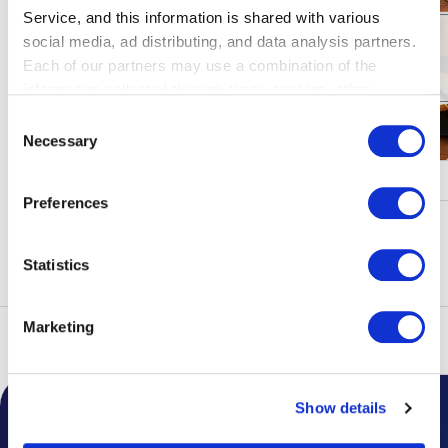
Service, and this information is shared with various
social media, ad distributing, and data analysis partners.
Each of our partners may use a combination of the
information collected through these cookies, other
information provided to each partner by Customers, as
Consent
well as other information collected by our partners when
Necessary
Selection
Customers use the partners’ other services.
Please see
キャンペーン・イベント
our "Cookie Policy" here.
Preferences
もっと見る
Statistics
Marketing
トップ
フロアガイド
Show details
空港からのお知らせ