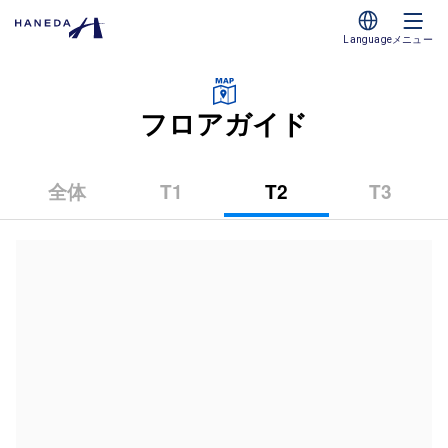
Language
メニュー
フロアガイド
全体
T1
T2
T3
（第
（第
（第
1
2
3
タ
タ
タ
ー
ー
ー
ミ
ミ
ミ
ナ
ナ
ナ
ル）
ル）
ル）