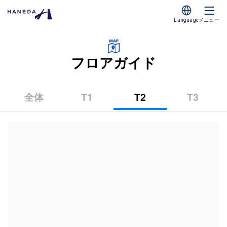
Language
メニュー
フロアガイド
全体
T1
T2
T3
（第
（第
（第
1
2
3
タ
タ
タ
ー
ー
ー
ミ
ミ
ミ
ナ
ナ
ナ
ル）
ル）
ル）