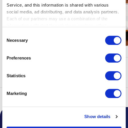
Service, and this information is shared with various
social media, ad distributing, and data analysis partners.
Each of our partners may use a combination of the
information collected through these cookies, other
information provided to each partner by Customers, as
Consent
well as other information collected by our partners when
Necessary
Selection
Customers use the partners’ other services.
Please see
キャンペーン・イベント
our "Cookie Policy" here.
Preferences
もっと見る
Statistics
Marketing
トップ
フロアガイド
Show details
空港からのお知らせ